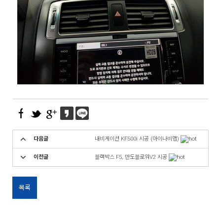
다음글
내비게이션 KF500i 시공 (아이나비맵)
이전글
블랙박스 F5, 만도블로워V2 시공
목록