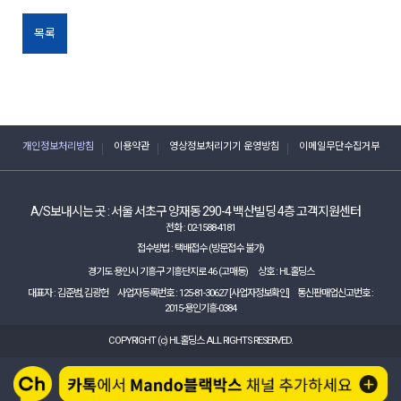
목록
개인정보처리방침
이용약관
영상정보처리기기 운영방침
이메일무단수집거부
A/S보내시는 곳 :
서울 서초구 양재동 290-4 백산빌딩 4층 고객지원센터
전화 :
02-1588-4181
접수방법 : 택배접수 (방문접수 불가)
경기도 용인시 기흥구 기흥단지로 46 (고매동)
상호 :
HL홀딩스
대표자 :
김준범, 김광헌
사업자등록번호 :
125-81-30627
[사업자정보확인]
통신판매업신고번호 :
2015-용인기흥-0384
COPYRIGHT (c)
HL홀딩스
ALL RIGHTS RESERVED.