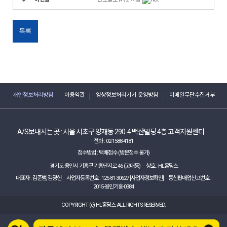
목록
개인정보처리방침
이용약관
영상정보처리기기 운영방침
이메일무단수집거부
A/S보내시는 곳 :
서울 서초구 양재동 290-4 백산빌딩 4층 고객지원센터
전화 :
02-1588-4181
접수방법 : 택배접수 (방문접수 불가)
경기도 용인시 기흥구 기흥단지로 46 (고매동)
상호 :
HL홀딩스
대표자 :
김준범, 김광헌
사업자등록번호 :
125-81-30627
[사업자정보확인]
통신판매업신고번호 :
2015-용인기흥-0384
COPYRIGHT (c)
HL홀딩스
ALL RIGHTS RESERVED.