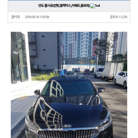
만도 풀시공(썬팅,블랙박스,카매트,블로워)
관리자
2019-09-16 11:01:28
조회수 11,076